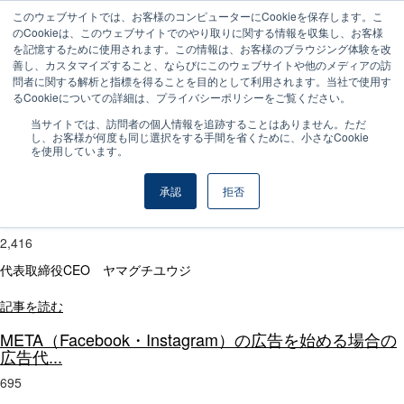
このウェブサイトでは、お客様のコンピューターにCookieを保存します。こ
のCookieは、このウェブサイトでのやり取りに関する情報を収集し、お客様
を記憶するために使用されます。この情報は、お客様のブラウジング体験を改
善し、カスタマイズすること、ならびにこのウェブサイトや他のメディアの訪
Facebook・Instagram広告
問者に関する解析と指標を得ることを目的として利用されます。当社で使用す
るCookieについての詳細は、プライバシーポリシーをご覧ください。
Facebook・Instagram広告
当サイトでは、訪問者の個人情報を追跡することはありません。ただ
し、お客様が何度も同じ選択をする手間を省くために、小さなCookie
を使用しています。
Facebook・Instagram広告に関する記事
承認
拒否
META広告のセーフゾーン
2,416
代表取締役CEO ヤマグチユウジ
記事を読む
META（Facebook・Instagram）の広告を始める場合の
広告代...
695