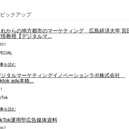
ピックアップ
これからの地方都市のマーケティング 広島経済大学 宮
悟教授【デジタルマ...
351
PECIAL
事を読む
デジタルマーケティングイノベーションラボ株式会社
iktok ads本格...
11
kTok
事を読む
ikTok運用型広告媒体資料
867