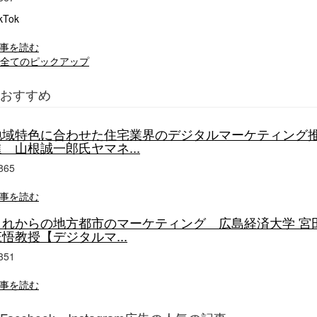
kTok
事を読む
全てのピックアップ
おすすめ
地域特色に合わせた住宅業界のデジタルマーケティング
進 山根誠一郎氏ヤマネ...
865
事を読む
これからの地方都市のマーケティング 広島経済大学 宮
悟教授【デジタルマ...
351
事を読む