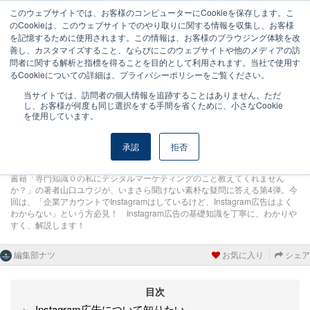
このウェブサイトでは、お客様のコンピューターにCookieを保存します。こ
のCookieは、このウェブサイトでのやり取りに関する情報を収集し、お客様
を記憶するために使用されます。この情報は、お客様のブラウジング体験を改
2024年1月6日 更新
0
190 view
善し、カスタマイズすること、ならびにこのウェブサイトや他のメディアの訪
問者に関する解析と指標を得ることを目的として利用されます。当社で使用す
Instagram広告について①【山
るCookieについての詳細は、プライバシーポリシーをご覧ください。
口ユウジのそこが知りたいシリ
ーズ・入門編】
当サイトでは、訪問者の個人情報を追跡することはありません。ただ
し、お客様が何度も同じ選択をする手間を省くために、小さなCookie
を使用しています。
承認
拒否
書籍「専門知識０の私にデジタルマーケティングのこと教えてくれません
か？」の著者山口ユウジが、いまさら聞けない素朴な疑問に答える第4弾。今
回は、「企業アカウントでInstagramはしているけど、Instagram広告はよく
わからない」という方必見！ Instagram広告の基礎知識を丁寧に、わかりや
すく、解説します！
編集部ナツ
お気に入り
シェア
目次
Instagram広告について知りたい