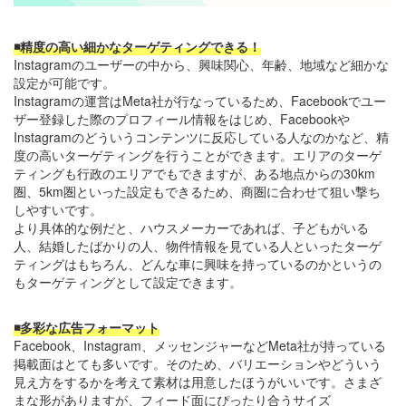
◾️精度の高い細かなターゲティングできる！
Instagramのユーザーの中から、興味関心、年齢、地域など細かな
設定が可能です。
Instagramの運営はMeta社が行なっているため、Facebookでユー
ザー登録した際のプロフィール情報をはじめ、Facebookや
Instagramのどういうコンテンツに反応している人なのかなど、精
度の高いターゲティングを行うことができます。エリアのターゲ
ティングも行政のエリアでもできますが、ある地点からの30km
圏、5km圏といった設定もできるため、商圏に合わせて狙い撃ち
しやすいです。
より具体的な例だと、ハウスメーカーであれば、子どもがいる
人、結婚したばかりの人、物件情報を見ている人といったターゲ
ティングはもちろん、どんな車に興味を持っているのかというの
もターゲティングとして設定できます。
◾️多彩な広告フォーマット
Facebook、Instagram、メッセンジャーなどMeta社が持っている
掲載面はとても多いです。そのため、バリエーションやどういう
見え方をするかを考えて素材は用意したほうがいいです。さまざ
まな形がありますが、フィード面にぴったり合うサイズ