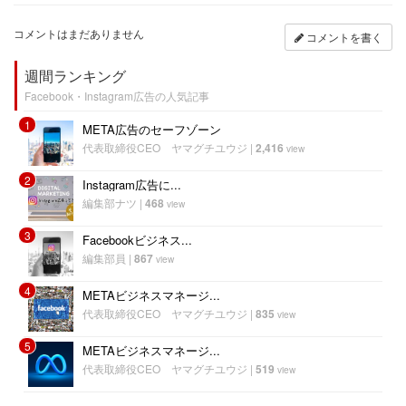
コメントはまだありません
コメントを書く
週間ランキング
Facebook・Instagram広告の人気記事
1
META広告のセーフゾーン
代表取締役CEO ヤマグチユウジ
|
2,416
view
2
Instagram広告に...
編集部ナツ
|
468
view
3
Facebookビジネス...
編集部員
|
867
view
4
METAビジネスマネージ...
代表取締役CEO ヤマグチユウジ
|
835
view
5
METAビジネスマネージ...
代表取締役CEO ヤマグチユウジ
|
519
view