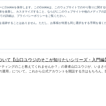
にCookieを保存します。このCookieは、このウェブサイトでのやり取りに関
験を改善し、カスタマイズすること、ならびにこのウェブサイトや他のメディアの
ついての詳細は、プライバシーポリシーをご覧ください。
を追跡することはありません。ただし、お客様が何度も同じ選択をする手間を省くため
について【山口ユウジのそこが知りたいシリーズ・入門編
ケティングのこと教えてくれませんか？」の著者山口ユウジが、いまさ
トの運用」について。これから公式アカウントを開設する方はもちろん