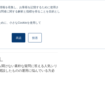
する情報を収集し、お客様を記憶するために使用さ
マイページ
訪問者に関する解析と指標を得ることを目的とし
に、小さなCookieを使用して
承認
拒否
】
ら聞けない素朴な疑問に答える人気シリ
、開設したものの運用に悩んでいる方必