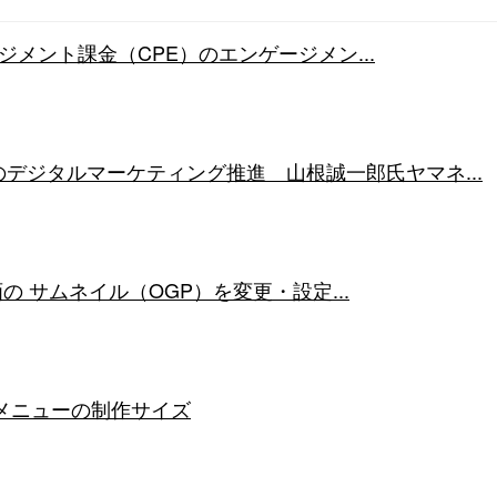
ゲージメント課金（CPE）のエンゲージメン...
デジタルマーケティング推進 山根誠一郎氏ヤマネ...
動画の サムネイル（OGP）を変更・設定...
チメニューの制作サイズ