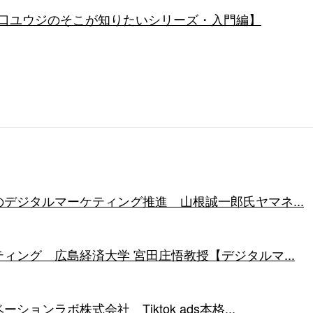
②【山口ユウジのそこが知りたいシリーズ・入門編】
デジタルマーケティング推進 山根誠一郎氏ヤマネ...
ィング 広島経済大学 宮田庄悟教授【デジタルマ...
ョンラボ株式会社 Tiktok ads本格...