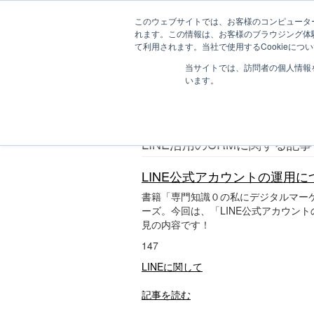
このウェブサイトでは、お客様のコンピューター
れます。この情報は、お客様のブラウジング体
て利用されます。当社で使用するCookieに
D
LINE活用のCRM

当サイトでは、訪問者の個人情報
I
います。
G
I
LINE活用のCRM
m
a
g
LINE活用のCRMに関する記事
a
z
i
LINE公式アカウントの運用
n
書籍「専門知識０の私にデジタルマー
e
ーズ。今回は、「LINE公式アカウン
｜
デ
見の内容です！
ジ
147
マ
ガ
LINEに関して
ジ
ン
記事を読む