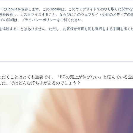
にCookieを保存します。このCookieは、このウェブサイトでのやり取りに関
験を改善し、カスタマイズすること、ならびにこのウェブサイトや他のメディアの
ついての詳細は、プライバシーポリシーをご覧ください。
 すべてはＬＴＶ最大化の為に
CRMの
を追跡することはありません。ただし、お客様が何度も同じ選択をする手間を省くため
進のメールやLINEの事例やアイデア
ただくことはとても重要です。「ECの売上が伸びない」と悩んでいる企
した。ではどんな打ち手があるのでしょう？