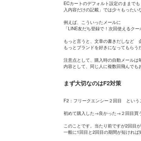
ECカートのデフォルト設定のままで
入内容だけの記載」では少々もったい
例えば、こういったメールに
「LINE友だち登録で！次回使えるク
もっと言うと、文章の書きだしなど 
もっとブランドを好きになってもらう
注意点として、購入時の自動メールは
内容として、同じ人に複数回飛んでも
まず大切なのはF2対策
F2：フリークエンシー２回目 という
初めて購入した→良かった→２回目買
このことです。当たり前ですが2回目が
一般に1回目と2回目の期間が短けれ