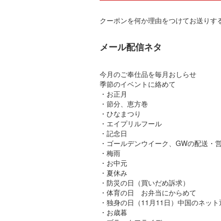
クーポンを何か理由をつけてお送りす
メール配信ネタ
今月のご奉仕品を毎月おしらせ
季節のイベントに絡めて
・お正月
・節分、恵方巻
・ひなまつり
・エイプリルフール
・記念日
・ゴールデンウイーク、GWの配送・
・梅雨
・お中元
・夏休み
・防災の日（買いだめ訴求）
・体育の日 お弁当にからめて
・独身の日（11月11日）中国のネッ
・お歳暮