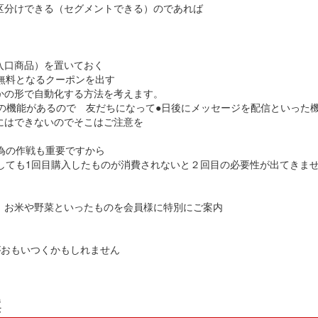
区分けできる（セグメントできる）のであれば
入口商品）を置いておく
無料となるクーポンを出す
かの形で自動化する方法を考えます。
信の機能があるので 友だちになって●日後にメッセージを配信といった機
にはできないのでそこはご注意を
為の作戦も重要ですから
うしても1回目購入したものが消費されないと２回目の必要性が出てきま
、お米や野菜といったものを会員様に特別にご案内
がおもいつくかもしれません
案