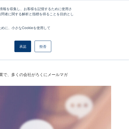
する情報を収集し、お客様を記憶するために使用さ
マイページ
訪問者に関する解析と指標を得ることを目的とし
参考|販売促進のメールやLINEの事例やアイデア
に、小さなCookieを使用して
承認
拒否
業で、多くの会社がろくにメールマガ