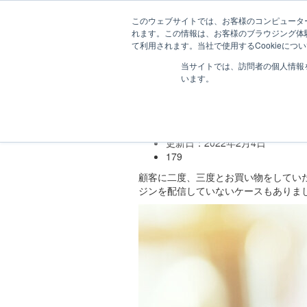
このウェブサイトでは、お客様のコンピューター
れます。この情報は、お客様のブラウジング体
て利用されます。当社で使用するCookieに
D
デジタルマーケティング
CRM

当サイトでは、訪問者の個人情報
I
います。
G
I
CRMの参考|販売促
m
a
公開日：2022年2月4日
g
更新日：2022年2月4日
a
z
179
i
顧客に二度、三度とお買い物をしてい
n
ジンを配信していないケースもありま
e
｜
デ
ジ
マ
ガ
ジ
ン