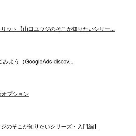
デメリット【山口ユウジのそこが知りたいシリー...
（GoogleAds-discov...
表示オプション
ユウジのそこが知りたいシリーズ・入門編】