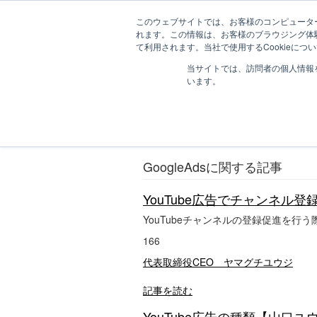
このウェブサイトでは、お客様のコンピューター
れます。この情報は、お客様のブラウジング体
て利用されます。当社で使用するCookieに
D
デジタルマーケティング
MEDI

当サイトでは、訪問者の個人情報
I
います。
G
I
GoogleAds
m
a
GoogleAdsのことをまとめています
g
a
z
GoogleAdsに関する記事
i
n
YouTube広告でチャンネル登
e
｜
YouTubeチャンネルの登録促進を行う
デ
ジ
166
マ
代表取締役CEO ヤマグチユウジ
ガ
ジ
ン
記事を読む
YouTube広告の種類【山口