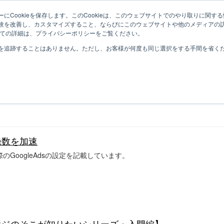
にCookieを保存します。このCookieは、このウェブサイトでのやり取りに関
験を改善し、カスタマイズすること、ならびにこのウェブサイトや他のメディアの
ついての詳細は、プライバシーポリシーをご覧ください。
A情報
GoogleAds
を追跡することはありません。ただし、お客様が何度も同じ選択をする手間を省くため
録数を加速
際のGoogleAdsの設定を記載しています。
ユウジのそこが知りたいシリーズ・入門編】