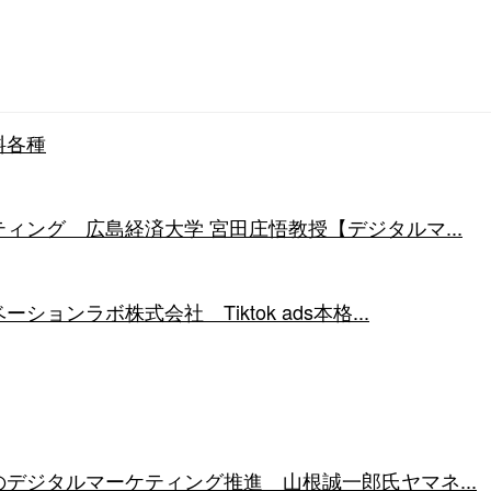
料各種
ィング 広島経済大学 宮田庄悟教授【デジタルマ...
ョンラボ株式会社 Tiktok ads本格...
デジタルマーケティング推進 山根誠一郎氏ヤマネ...