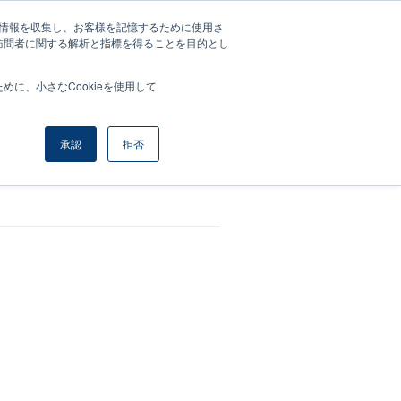
する情報を収集し、お客様を記憶するために使用さ
マイページ
訪問者に関する解析と指標を得ることを目的とし
に、小さなCookieを使用して
承認
拒否