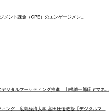
ゲージメント課金（CPE）のエンゲージメン...
デジタルマーケティング推進 山根誠一郎氏ヤマネ...
ィング 広島経済大学 宮田庄悟教授【デジタルマ...