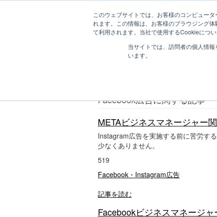
このウェブサイトでは、お客様のコンピューター
れます。この情報は、お客様のブラウジング体
て利用されます。当社で使用するCookieに
D
Facebook広告

当サイトでは、訪問者の個人情報
I
います。
G
I
Facebook広告
m
a
g
Facebook広告に関する記事
a
z
i
METAビジネスマネージャー関
n
Instagram広告を実施する前に苦
e
少なくありません。
｜
デ
519
ジ
マ
Facebook・Instagram広告
ガ
ジ
記事を読む
ン
Facebookビジネスマネー