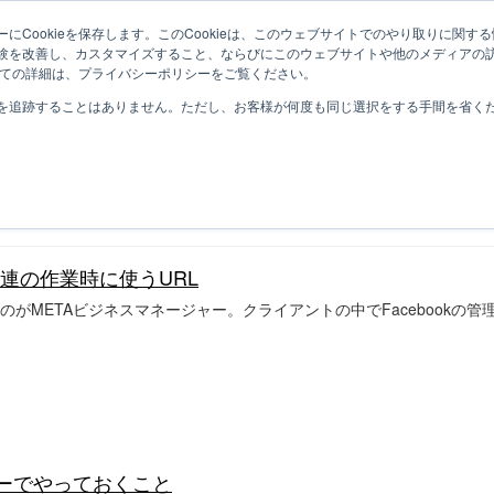
にCookieを保存します。このCookieは、このウェブサイトでのやり取りに関
験を改善し、カスタマイズすること、ならびにこのウェブサイトや他のメディアの
ついての詳細は、プライバシーポリシーをご覧ください。
を追跡することはありません。ただし、お客様が何度も同じ選択をする手間を省くため
連の作業時に使うURL
労するのがMETAビジネスマネージャー。クライアントの中でFacebook
ジャーでやっておくこと