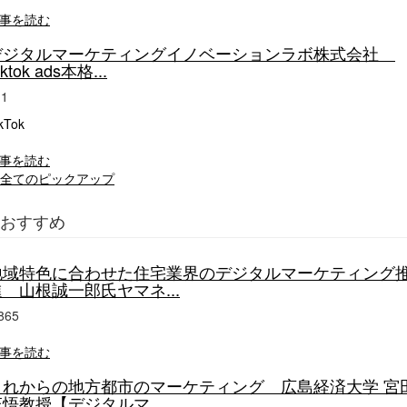
事を読む
デジタルマーケティングイノベーションラボ株式会社
iktok ads本格...
11
kTok
事を読む
全てのピックアップ
おすすめ
地域特色に合わせた住宅業界のデジタルマーケティング
進 山根誠一郎氏ヤマネ...
865
事を読む
これからの地方都市のマーケティング 広島経済大学 宮
悟教授【デジタルマ...