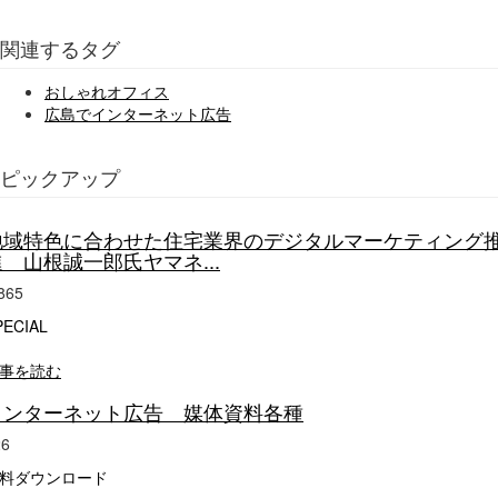
関連するタグ
おしゃれオフィス
広島でインターネット広告
ピックアップ
地域特色に合わせた住宅業界のデジタルマーケティング
進 山根誠一郎氏ヤマネ...
865
PECIAL
事を読む
インターネット広告 媒体資料各種
26
料ダウンロード