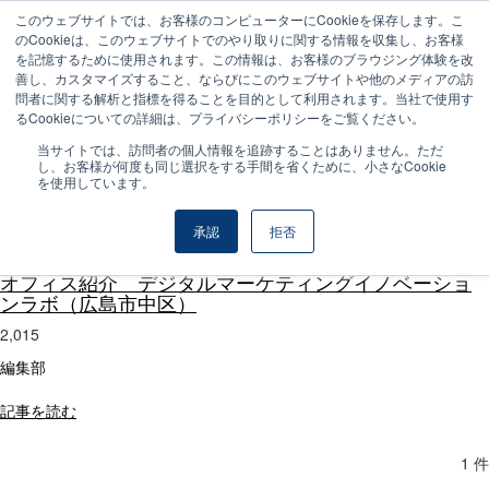
このウェブサイトでは、お客様のコンピューターにCookieを保存します。こ
のCookieは、このウェブサイトでのやり取りに関する情報を収集し、お客様
を記憶するために使用されます。この情報は、お客様のブラウジング体験を改
善し、カスタマイズすること、ならびにこのウェブサイトや他のメディアの訪
デジタルマーケティングイノベーショ
問者に関する解析と指標を得ることを目的として利用されます。当社で使用す
ンラボ株式会社
るCookieについての詳細は、プライバシーポリシーをご覧ください。
当サイトでは、訪問者の個人情報を追跡することはありません。ただ
し、お客様が何度も同じ選択をする手間を省くために、小さなCookie
を使用しています。
デジタルマーケティングイノベーションラボ株式会
社の記事
承認
拒否
オフィス紹介 デジタルマーケティングイノベーショ
ンラボ（広島市中区）
2,015
編集部
記事を読む
1 件