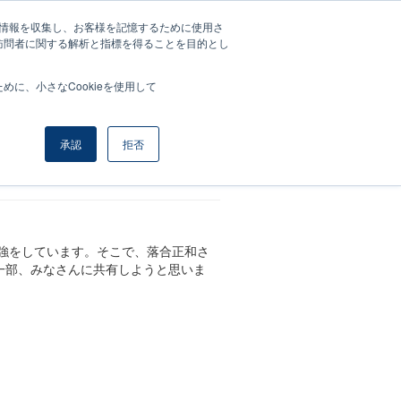
する情報を収集し、お客様を記憶するために使用さ
マイページ
訪問者に関する解析と指標を得ることを目的とし
に、小さなCookieを使用して
承認
拒否
強をしています。そこで、落合正和さ
一部、みなさんに共有しようと思いま