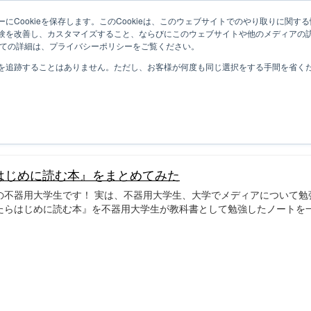
にCookieを保存します。このCookieは、このウェブサイトでのやり取りに関
験を改善し、カスタマイズすること、ならびにこのウェブサイトや他のメディアの
ついての詳細は、プライバシーポリシーをご覧ください。
を追跡することはありません。ただし、お客様が何度も同じ選択をする手間を省くため
はじめに読む本』をまとめてみた
の不器用大学生です！ 実は、不器用大学生、大学でメディアについて勉
ったらはじめに読む本』を不器用大学生が教科書として勉強したノートを