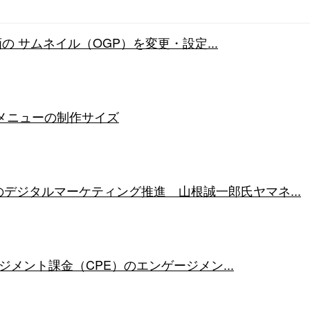
動画の サムネイル（OGP）を変更・設定...
チメニューの制作サイズ
デジタルマーケティング推進 山根誠一郎氏ヤマネ...
ゲージメント課金（CPE）のエンゲージメン...