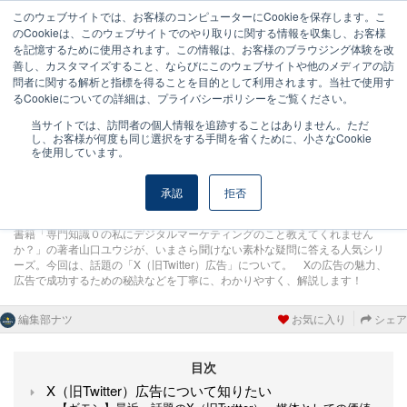
このウェブサイトでは、お客様のコンピューターにCookieを保存します。こ
のCookieは、このウェブサイトでのやり取りに関する情報を収集し、お客様
を記憶するために使用されます。この情報は、お客様のブラウジング体験を改
2024年1月6日 更新
0
279 view
善し、カスタマイズすること、ならびにこのウェブサイトや他のメディアの訪
問者に関する解析と指標を得ることを目的として利用されます。当社で使用す
X（旧Twitter）広告について知
るCookieについての詳細は、プライバシーポリシーをご覧ください。
りたい【山口ユウジのそこが知
りたいシリーズ・入門編】
当サイトでは、訪問者の個人情報を追跡することはありません。ただ
し、お客様が何度も同じ選択をする手間を省くために、小さなCookie
を使用しています。
承認
拒否
書籍「専門知識０の私にデジタルマーケティングのこと教えてくれません
か？」の著者山口ユウジが、いまさら聞けない素朴な疑問に答える人気シリ
ーズ。今回は、話題の「X（旧Twitter）広告」について。 Xの広告の魅力、
広告で成功するための秘訣などを丁寧に、わかりやすく、解説します！
編集部ナツ
お気に入り
シェア
目次
X（旧Twitter）広告について知りたい