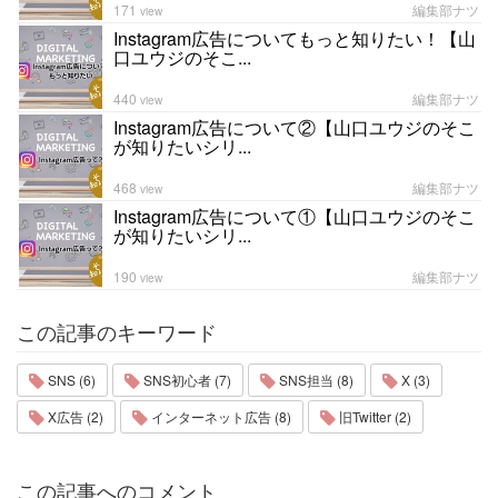
171
編集部ナツ
view
Instagram広告についてもっと知りたい！【山
口ユウジのそこ...
440
編集部ナツ
view
Instagram広告について②【山口ユウジのそこ
が知りたいシリ...
468
編集部ナツ
view
Instagram広告について①【山口ユウジのそこ
が知りたいシリ...
190
編集部ナツ
view
この記事のキーワード
SNS (6)
SNS初心者 (7)
SNS担当 (8)
X (3)
X広告 (2)
インターネット広告 (8)
旧Twitter (2)
この記事へのコメント