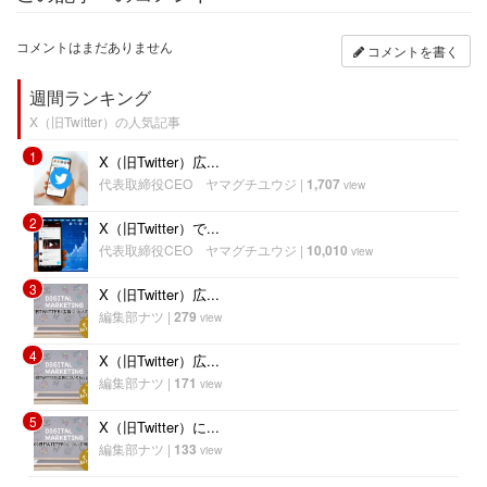
コメントはまだありません
コメントを書く
週間ランキング
X（旧Twitter）の人気記事
1
X（旧Twitter）広...
代表取締役CEO ヤマグチユウジ
|
1,707
view
2
X（旧Twitter）で...
代表取締役CEO ヤマグチユウジ
|
10,010
view
3
X（旧Twitter）広...
編集部ナツ
|
279
view
4
X（旧Twitter）広...
編集部ナツ
|
171
view
5
X（旧Twitter）に...
編集部ナツ
|
133
view